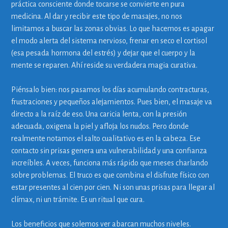
práctica consciente donde tocarse se convierte en pura
medicina. Al dar y recibir este tipo de masajes, no nos
limitamos a buscar las zonas obvias. Lo que hacemos es apagar
el modo alerta del sistema nervioso, frenar en seco el cortisol
(esa pesada hormona del estrés) y dejar que el cuerpo y la
mente se reparen. Ahí reside su verdadera magia curativa.
Piénsalo bien: nos pasamos los días acumulando contracturas,
frustraciones y pequeños alejamientos. Pues bien, el masaje va
directo a la raíz de eso. Una caricia lenta, con la presión
adecuada, oxigena la piel y afloja los nudos. Pero donde
realmente notamos el salto cualitativo es en la cabeza. Ese
contacto sin prisas genera una vulnerabilidad y una confianza
increíbles. A veces, funciona más rápido que meses charlando
sobre problemas. El truco es que combina el disfrute físico con
estar presentes al cien por cien. Ni son unas prisas para llegar al
clímax, ni un trámite. Es un ritual que cura.
Los beneficios que solemos ver abarcan muchos niveles.