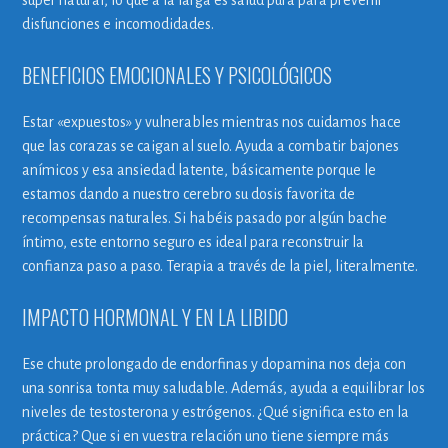
súper natural, lo que a la larga es salud pura para prevenir
disfunciones e incomodidades.
BENEFICIOS EMOCIONALES Y PSICOLÓGICOS
Estar «expuestos» y vulnerables mientras nos cuidamos hace
que las corazas se caigan al suelo. Ayuda a combatir bajones
anímicos y esa ansiedad latente, básicamente porque le
estamos dando a nuestro cerebro su dosis favorita de
recompensas naturales. Si habéis pasado por algún bache
íntimo, este entorno seguro es ideal para reconstruir la
confianza paso a paso. Terapia a través de la piel, literalmente.
IMPACTO HORMONAL Y EN LA LIBIDO
Ese chute prolongado de endorfinas y dopamina nos deja con
una sonrisa tonta muy saludable. Además, ayuda a equilibrar los
niveles de testosterona y estrógenos. ¿Qué significa esto en la
práctica? Que si en vuestra relación uno tiene siempre más