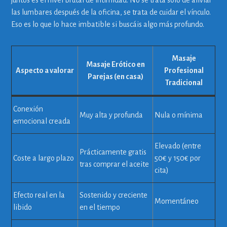
juntos es el nivel brutal de intimidad. No se trata solo de aliviar
las lumbares después de la oficina, se trata de cuidar el vínculo.
Eso es lo que lo hace imbatible si buscáis algo más profundo.
Masaje
Masaje Erótico en
Aspecto a valorar
Profesional
Parejas (en casa)
Tradicional
Conexión
Muy alta y profunda
Nula o mínima
emocional creada
Elevado (entre
Prácticamente gratis
Coste a largo plazo
50€ y 150€ por
tras comprar el aceite
cita)
Efecto real en la
Sostenido y creciente
Momentáneo
libido
en el tiempo