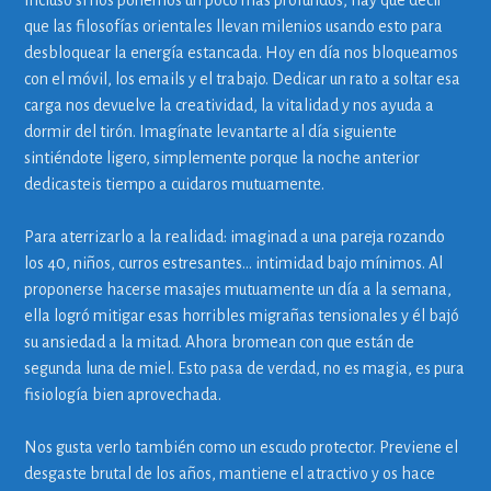
Incluso si nos ponemos un poco más profundos, hay que decir
que las filosofías orientales llevan milenios usando esto para
desbloquear la energía estancada. Hoy en día nos bloqueamos
con el móvil, los emails y el trabajo. Dedicar un rato a soltar esa
carga nos devuelve la creatividad, la vitalidad y nos ayuda a
dormir del tirón. Imagínate levantarte al día siguiente
sintiéndote ligero, simplemente porque la noche anterior
dedicasteis tiempo a cuidaros mutuamente.
Para aterrizarlo a la realidad: imaginad a una pareja rozando
los 40, niños, curros estresantes… intimidad bajo mínimos. Al
proponerse hacerse masajes mutuamente un día a la semana,
ella logró mitigar esas horribles migrañas tensionales y él bajó
su ansiedad a la mitad. Ahora bromean con que están de
segunda luna de miel. Esto pasa de verdad, no es magia, es pura
fisiología bien aprovechada.
Nos gusta verlo también como un escudo protector. Previene el
desgaste brutal de los años, mantiene el atractivo y os hace