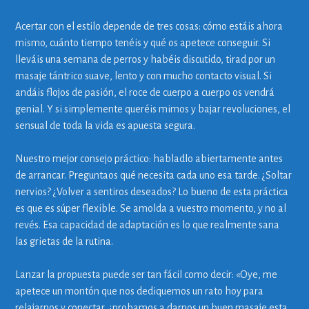
Acertar con el estilo depende de tres cosas: cómo estáis ahora
mismo, cuánto tiempo tenéis y qué os apetece conseguir. Si
lleváis una semana de perros y habéis discutido, tirad por un
masaje tántrico suave, lento y con mucho contacto visual. Si
andáis flojos de pasión, el roce de cuerpo a cuerpo os vendrá
genial. Y si simplemente queréis mimos y bajar revoluciones, el
sensual de toda la vida es apuesta segura.
Nuestro mejor consejo práctico: habladlo abiertamente antes
de arrancar. Preguntaos qué necesita cada uno esa tarde. ¿Soltar
nervios? ¿Volver a sentiros deseados? Lo bueno de esta práctica
es que es súper flexible. Se amolda a vuestro momento, y no al
revés. Esa capacidad de adaptación es lo que realmente sana
las grietas de la rutina.
Lanzar la propuesta puede ser tan fácil como decir: «Oye, me
apetece un montón que nos dediquemos un rato hoy para
relajarnos y conectar, ¿probamos a darnos un buen masaje esta