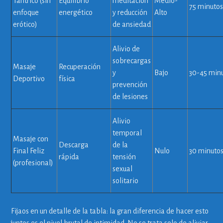
Tántrico (sin
Equilibrio
meditación
Medio-
75 minuto
enfoque
energético
y reducción
Alto
erótico)
de ansiedad
Alivio de
sobrecargas
Masaje
Recuperación
y
Bajo
30-45 min
Deportivo
física
prevención
de lesiones
Alivio
temporal
Masaje con
Descarga
de la
Final Feliz
Nulo
30 minuto
rápida
tensión
(profesional)
sexual
solitario
Fijaos en un detalle de la tabla: la gran diferencia de hacer esto