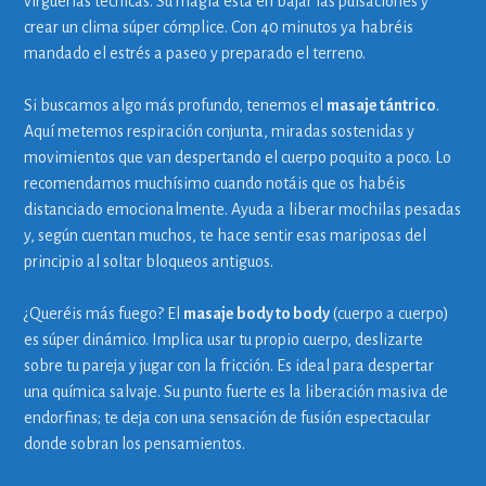
virguerías técnicas. Su magia está en bajar las pulsaciones y
crear un clima súper cómplice. Con 40 minutos ya habréis
mandado el estrés a paseo y preparado el terreno.
Si buscamos algo más profundo, tenemos el
masaje tántrico
.
Aquí metemos respiración conjunta, miradas sostenidas y
movimientos que van despertando el cuerpo poquito a poco. Lo
recomendamos muchísimo cuando notáis que os habéis
distanciado emocionalmente. Ayuda a liberar mochilas pesadas
y, según cuentan muchos, te hace sentir esas mariposas del
principio al soltar bloqueos antiguos.
¿Queréis más fuego? El
masaje body to body
(cuerpo a cuerpo)
es súper dinámico. Implica usar tu propio cuerpo, deslizarte
sobre tu pareja y jugar con la fricción. Es ideal para despertar
una química salvaje. Su punto fuerte es la liberación masiva de
endorfinas; te deja con una sensación de fusión espectacular
donde sobran los pensamientos.