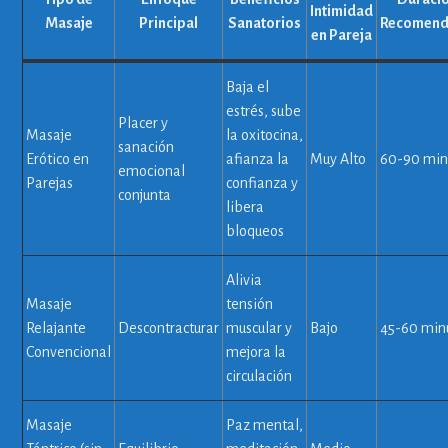
Intimidad
Masaje
Principal
Sanatorios
Recomen
en Pareja
Baja el
estrés, sube
Placer y
Masaje
la oxitocina,
sanación
Erótico en
afianza la
Muy Alto
60-90 min
emocional
Parejas
confianza y
conjunta
libera
bloqueos
Alivia
Masaje
tensión
Relajante
Descontracturar
muscular y
Bajo
45-60 min
Convencional
mejora la
circulación
Masaje
Paz mental,