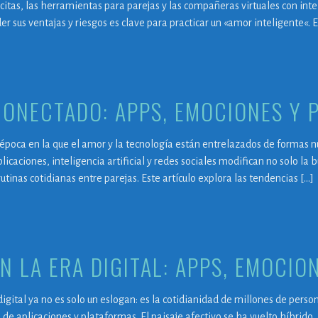
citas, las herramientas para parejas y las compañeras virtuales con intel
er sus ventajas y riesgos es clave para practicar un «amor inteligente«. E
ONECTADO: APPS, EMOCIONES Y 
época en la que el amor y la tecnología están entrelazados de formas 
icaciones, inteligencia artificial y redes sociales modifican no solo la
rutinas cotidianas entre parejas. Este artículo explora las tendencias […]
N LA ERA DIGITAL: APPS, EMOCIO
digital ya no es solo un eslogan: es la cotidianidad de millones de per
 de aplicaciones y plataformas. El paisaje afectivo se ha vuelto híbrido 